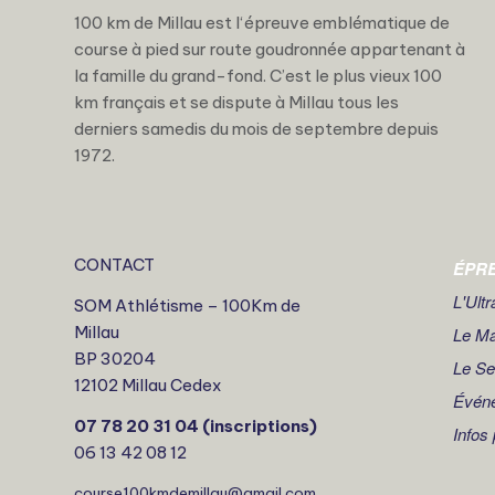
100 km de Millau est l‘épreuve emblématique de
course à pied sur route goudronnée appartenant à
la famille du grand-fond. C’est le plus vieux 100
km français et se dispute à Millau tous les
derniers samedis du mois de septembre depuis
1972.
CONTACT
ÉPR
L'Ult
SOM Athlétisme – 100Km de
Millau
Le M
BP 30204
Le S
12102 Millau Cedex
Évén
07 78 20 31 04 (inscriptions)
Infos
06 13 42 08 12
course100kmdemillau@gmail.com