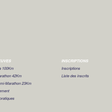
EUVES
INSCRIPTIONS
ra 100Km
Inscriptions
arathon 42Km
Liste des inscrits
emi-Marathon 23Km
ement
 pratiques