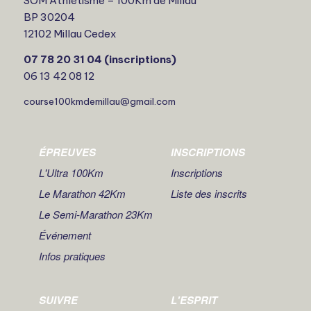
SOM Athlétisme – 100Km de Millau
BP 30204
12102 Millau Cedex
07 78 20 31 04 (inscriptions)
06 13 42 08 12
course100kmdemillau@gmail.com
ÉPREUVES
INSCRIPTIONS
L'Ultra 100Km
Inscriptions
Le Marathon 42Km
Liste des inscrits
Le Semi-Marathon 23Km
Événement
Infos pratiques
SUIVRE
L'ESPRIT