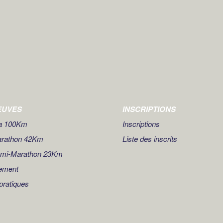
EUVES
INSCRIPTIONS
ra 100Km
Inscriptions
arathon 42Km
Liste des inscrits
emi-Marathon 23Km
ement
 pratiques