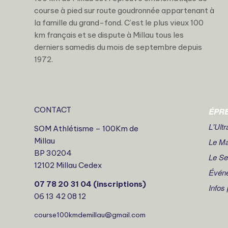
course à pied sur route goudronnée appartenant à
la famille du grand-fond. C’est le plus vieux 100
km français et se dispute à Millau tous les
derniers samedis du mois de septembre depuis
1972.
CONTACT
ÉPR
L'Ult
SOM Athlétisme – 100Km de
Millau
Le M
BP 30204
Le S
12102 Millau Cedex
Évén
07 78 20 31 04 (inscriptions)
Infos
06 13 42 08 12
course100kmdemillau@gmail.com