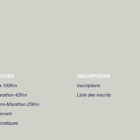
EUVES
INSCRIPTIONS
ra 100Km
Inscriptions
arathon 42Km
Liste des inscrits
emi-Marathon 23Km
ement
 pratiques