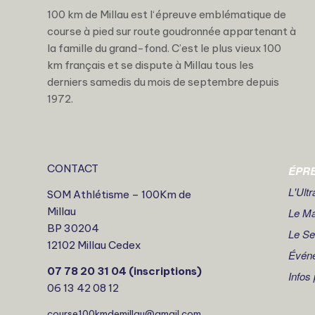
100 km de Millau est l‘épreuve emblématique de
course à pied sur route goudronnée appartenant à
la famille du grand-fond. C’est le plus vieux 100
km français et se dispute à Millau tous les
derniers samedis du mois de septembre depuis
1972.
CONTACT
ÉPR
L'Ult
SOM Athlétisme – 100Km de
Millau
Le M
BP 30204
Le S
12102 Millau Cedex
Évén
07 78 20 31 04 (inscriptions)
Infos
06 13 42 08 12
course100kmdemillau@gmail.com