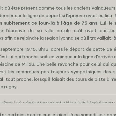
rait dû être présent comme tous les anciens vainqueur
ernier sur la ligne de départ si l’épreuve avait eu lieu,
s subitement ce jour-là à l’âge de 75 ans
. Lui, le
é l’épreuve de sa ville natale qu’il avait quitté
s afin de rejoindre la région lyonnaise où il travaillait, 
septembre 1975, 8h13’ après le départ de cette 5e é
’est lui qui franchissait en vainqueur la ligne d’arrivée
 piscine de Millau. Une belle revanche pour celui qui 
yait les remarques pas toujours sympathiques des 
, tout proche, lorsqu’il faisait des tours de piste à n’en
e rugby.
rre Mounès lors de sa dernière victoire en vétéran 4 au 10 km de Parilly, le 5 septembre dernier. 
ter certains d’entre eux, étaient là ce samedi soir dans