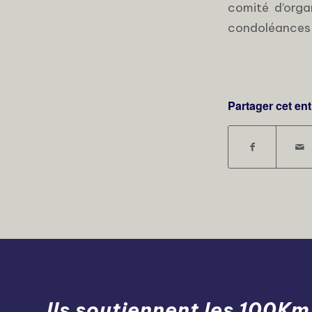
comité d’orga
condoléances à 
Partager cet en
Ils soutiennent les 100Km