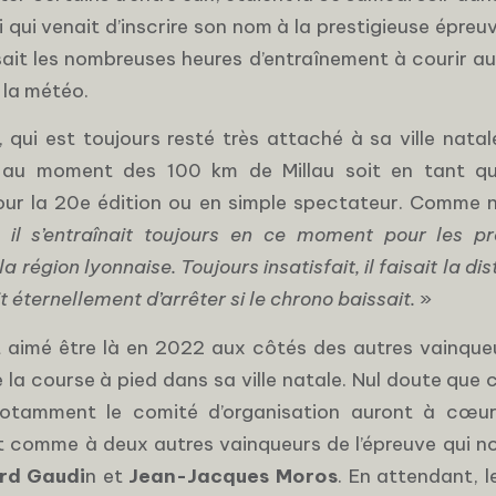
i qui venait d’inscrire son nom à la prestigieuse épreuv
ait les nombreuses heures d’entraînement à courir au
 la météo.
 qui est toujours resté très attaché à sa ville natal
is au moment des 100 km de Millau soit en tant qu
r la 20e édition ou en simple spectateur. Comme no
«
il s’entraînait toujours en ce moment pour les p
 région lyonnaise. Toujours insatisfait, il faisait la d
 éternellement d’arrêter si le chrono baissait.
»
it aimé être là en 2022 aux côtés des autres vainqu
 la course à pied dans sa ville natale. Nul doute que 
notamment le comité d’organisation auront à cœur 
comme à deux autres vainqueurs de l’épreuve qui no
rd Gaudi
n et
Jean-Jacques Moros
. En attendant, 