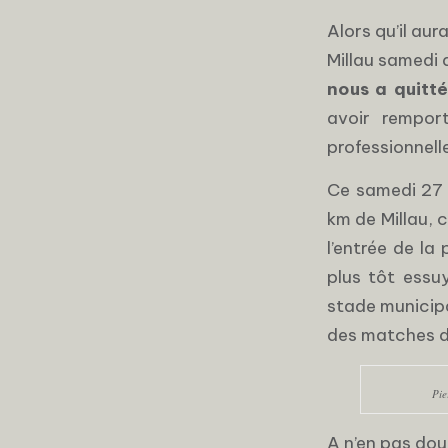
Alors qu’il au
Millau samedi d
nous a quitté
avoir remport
professionnelle
Ce samedi 27 
km de Millau, c
l’entrée de la
plus tôt essu
stade municipal
des matches d
Pie
A n’en pas dou