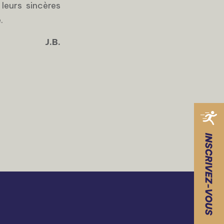
leurs sincères
.
J.B.