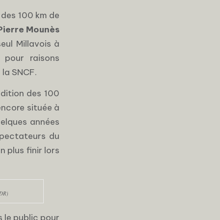
s des 100 km de
Pierre Mounès
 seul Millavois à
e pour raisons
à la SNCF.
dition des 100
 encore située à
quelques années
spectateurs du
 plus finir lors
(DR)
 le public pour