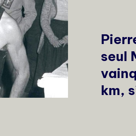
Pierr
seul 
vainq
km, s