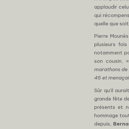
applaudir celu
qui récompens
quelle que soit
Pierre Mounès,
plusieurs fo
notamment pou
son cousin, 
marathons de la
45 et menaçait
Sûr qu’il aura
grande fête de
présents et 
hommage tout 
depuis,
Berna