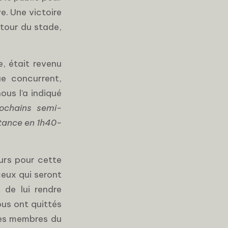
e. Une victoire
tour du stade,
e, était revenu
e concurrent,
us l’a indiqué
rochains semi-
istance en 1h40-
eurs pour cette
ceux qui seront
de lui rendre
us ont quittés
les membres du