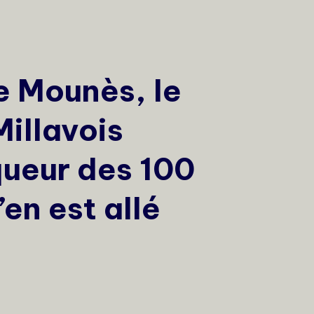
e Mounès, le
Millavois
ueur des 100
’en est allé