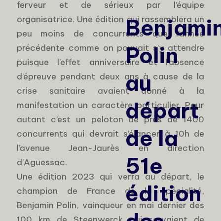
ferveur et de sérieux par l’équipe
organisatrice. Une édition qui rassemblera un
Benjami
peu moins de concurrents que l’année
Polin
précédente comme on pouvait s’y attendre
puisque l’effet anniversaire et l’absence
au
d’épreuve pendant deux ans à cause de la
crise sanitaire avaient donné à la
départ
manifestation un caractère particulier. Pour
autant c’est un peloton de près de 1400
de la
concurrents qui devrait s’élancer à 10h de
l’avenue Jean-Jaurès en direction
51e
d’Aguessac.
Une édition 2023 qui verra au départ, le
édition
champion de France de la spécialité,
Benjamin Polin, vainqueur en mai dernier des
100 km de Steenwerck qui servaient de