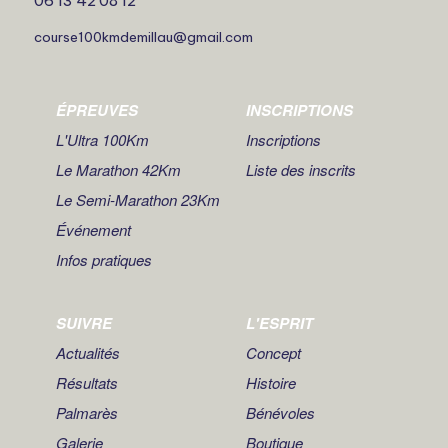
06 13 42 08 12
course100kmdemillau@gmail.com
ÉPREUVES
INSCRIPTIONS
L'Ultra 100Km
Inscriptions
Le Marathon 42Km
Liste des inscrits
Le Semi-Marathon 23Km
Événement
Infos pratiques
SUIVRE
L'ESPRIT
Actualités
Concept
Résultats
Histoire
Palmarès
Bénévoles
Galerie
Boutique